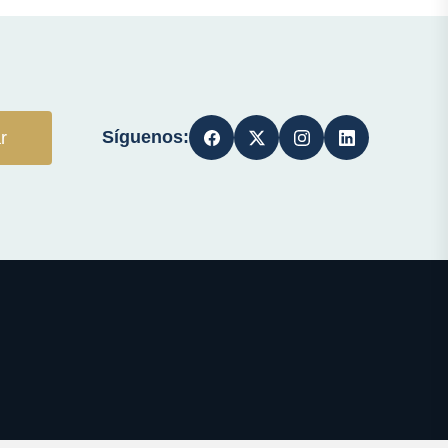
Síguenos:
r