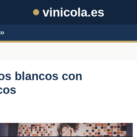
vinicola.es
to
os blancos con
cos